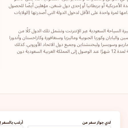
دة الأمريكية أو بريطانيا أو إحدى دول شنغن، مؤهلين أيضًا للحصول
ا لمرة واحدة على الأقل لدخول الدولة التي أصدرتها (الولايات
ة السياحة السعودية عبر الإنترنت وتشمل تلك الدول كلًا من
صين واليابان وكوريا الجنوبية وماليزيا وسنغافورة وكازاخستان وأندورا
 مارينو وسويسرا وليختنشتاين وجميع دول الاتحاد الأوروبي. كذلك
فإن مواطني هذه الدول مؤهلون أيضًا للحصول على تأشيرة سياحة لمدة 12 شهرًا عند الوصول إلى المملكة العربية السعودية دون
لدي جواز سفر من
أرغب بالسفر إ