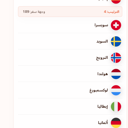
الترتيب: 4
وجهة سفر:
189
سويسرا
السويد
النرويج
هولندا
لوكسمبورغ
إيطاليا
ألمانيا