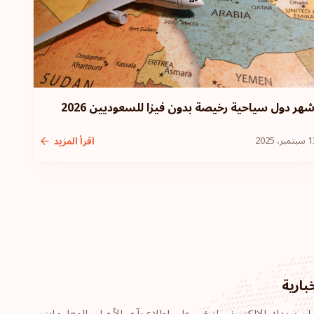
سلوفينيا
سلوفاكيا
بولندا
شهر دول سياحية رخيصة بدون فيزا للسعوديين 2026
التشيك
تمبر، 2025
اقرأ المزيد
الترتيب: 9
وجهة سفر:
184
نيوزيلندا
ماليزيا
بارية
ليختنشتاين