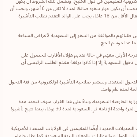
لكترونية للمقيمين في دول الخليج، وتشمل تلك الشروط أن يكون
تصريح الإقامة لمقدم الطلب ساريًا لمدة 3 أشهر على الأقل، كما يجب أن يكون جواز سفره صالحًا لمدة لا تقل عن 6 أشهر، ويجب أن
تكون مهنته من بين إحدى المهن المحددة المؤهلة. وفي حالة الأطفال الأقل من 18 عامًا، يجب على الوالد التقدم بطلب التأشيرة
 طلباتهم بالموافقة من السفر إلى السعودية لأغراض السياحة
ما عدا موسم الحج.
رجة الأولى معهم في حالة تقديم هؤلاء الأقارب للحصول على
ن دخول السعودية إلا إذا كانوا برفقة مقدم الطلب الرئيسي أي
لدخول المتعدد. وتستمر صلاحية التأشيرة الإلكترونية من فئة الدخول
ة الخارجية السعودية. وبناءً على هذا القرار، سوف تتحدد مدة
الإقامة الممنوحة بالتأشيرة الإلكترونية حيث ستتيح تأشيرة الدخول لمرة واحدة الإقامة في السعودية لمدة 30 يومًا، بينما تتيح تأشيرة
تعديلات الجديدة أيضًا للمقيمين في الولايات المتحدة الأمريكية
في الموانئ والمطارات والمعابر البرية السعودية. كما يظل حاملو