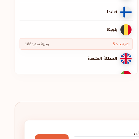
فنلندا
بلجيكا
الترتيب: 5
وجهة سفر:
188
المملكة المتحدة
البرتغال
مالطا
أيرلندا
اليونان
لى