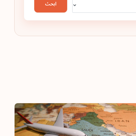
ابحث
فرنسا
الدنمارك
النمسا
الترتيب: 6
وجهة سفر:
187
المجر
الترتيب: 7
وجهة سفر:
186
كندا
الترتيب: 8
وجهة سفر:
185
الإمارات العربية المتحدة