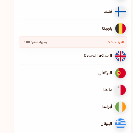
فنلندا
بلجيكا
الترتيب: 5
وجهة سفر:
188
المملكة المتحدة
البرتغال
مالطا
أيرلندا
اليونان