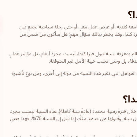
ا؟
عة كندية، أو عرض عمل مغرٍ، أو حتى رحلة سياحية تجمع بين
ة كندا
،
وهنا يخطر ببالك سؤال مهم: هل سأكون من ضمن من
م بمعرفة نسبة قبول فيزا كندا
.
ليست مجرد أرقام، بل مؤشر عملي
ة، بل وحتى تجنب خيبة الأمل غير المتوقعة.
عوامل التي تغير هذه النسبة من دولة إلى أخرى، ومن نوع تأشيرة
دا؟
لال فترة زمنية محددة (عادةً سنة كاملة). هذه النسبة ليست مجرد
رقم عشوائي، بل تُحسب بدقة بناءً على عدد الطلبات التي تُقدَّم كل سنة، وقبولها من عدمه. مثلًا، إذا قيل إن النسبة 70%، فهذا يعني