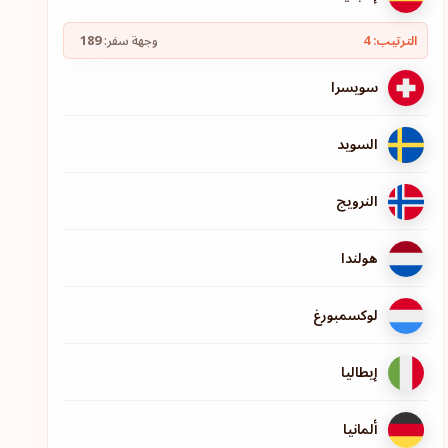
الترتيب: 4
وجهة سفر:
189
سويسرا
السويد
النرويج
هولندا
لوكسمبورغ
إيطاليا
ألمانيا