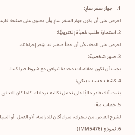
1
.
جواز سفر سارٍ:
احرص على أن يكون جواز السفر سارٍ وأن يحتوي على صفحة فارغة 
2
.
استمارة طلب مُعبأة إلكترونيًّا:
احرص على الدقة، لأن أي خطأ صغير قد يؤخر إجراءاتك.
3
.
صور شخصية:
يجب أن تكون بمقاسات محددة تتوافق مع شروط فيزا كندا.
4
.
كشف حساب بنكي:
يثبت أنك قادر ماليًّا على تحمل تكاليف رحلتك. كلما كان التدفق
5
.
خطاب نية:
لشرح الغرض من سفرك، سواء أكان للدراسة، أ\و العمل، أو السياحة
6
.
نموذج (IMM 5476):