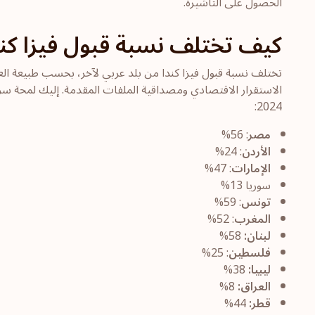
الحصول على التأشيرة.
كيف تختلف نسبة قبول فيزا كندا
تختلف نسبة قبول فيزا كندا من بلد عربي لآخر، بحسب طبيعة العل
2024:
مصر
: 56%
الأردن
: 24%
الإمارات
: 47%
سوريا 13%
تونس
: 59%
المغرب
: 52%
لبنان:
58%
فلسطين
: 25%
ليبيا:
38%
العراق:
8%
قطر:
44%