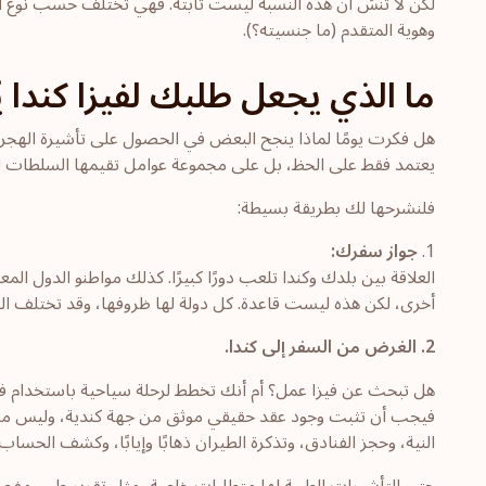
لكن لا تنسَ أن هذه النسبة ليست ثابتة. فهي تختلف حسب نوع الت
وهوية المتقدم (ما جنسيته؟).
ما الذي يجعل طلبك لفيزا كندا ي
هل فكرت يومًا لماذا ينجح البعض في الحصول على تأشيرة الهجرة إ
يعتمد فقط على الحظ، بل على مجموعة عوامل تقيمها السلطات ال
فلنشرحها لك بطريقة بسيطة:
1.
جواز سفرك:
العلاقة بين بلدك وكندا تلعب دورًا كبيرًا. كذلك مواطنو الدول ال
أخرى، لكن هذه ليست قاعدة. كل دولة لها ظروفها، وقد تختلف الق
2.
الغرض من
السفر إلى كندا
.
هل تبحث عن فيزا عمل؟ أم أنك تخطط لرحلة سياحية باستخدام فيزا ز
فيجب أن تثبت وجود عقد حقيقي موثق من جهة كندية، وليس مجرد 
النية، وحجز الفنادق، وتذكرة الطيران ذهابًا وإيابًا، وكشف الحساب