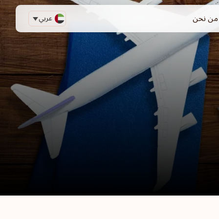
من نحن
عربي