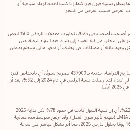
فيما يتعلق بنسبة قبول فيزا كندا. إذا كنت تخطط لرحلة سياحية أو
أثرت الفرص حسب الغرض من السفر:
إذا كنت تفكر في فيزا زيارة كندا للسياحة، فعليك أن تعلم أن الأمور أصبحت أصعب. في 2025، تجاوزت معدلات الرفض 60% لبعض
 على التحقق من نية العودة إلى بلدك بعد انتهاء الرحلة. حتى
مثل وجود عائلة أو ممتلكات في وطنك، أو تدفق مالي منتظم يطمئن
أدخلت كندا في عام 2025 نظامًا جديدًا يفرض سقفًا على عدد تصاريح الدراسة، حددته بـ 437000 تصريح سنويًّا، أي بانخفاض قدره
%
، بعد أن
بالنسبة لتأشيرات العمل، بلغت نسبة الرفض في عام 2024 نحو 22%، أي إن نسبة القبول كانت في حدود 78%. لكن بداية 2025
حملت معها تعقيدات إضافية في الإجراءات، خاصة فيما يتعلق بـ LMIA (تقييم تأثير سوق العمل). وقد ارتفع متوسط مدة معالجة
هذا النوع من الطلبات من 58 يومًا في عام 2023 إلى ما يقارب 165 يومًا بحلول مارس 2025، مما أثر بشكل مباشر على سرعة