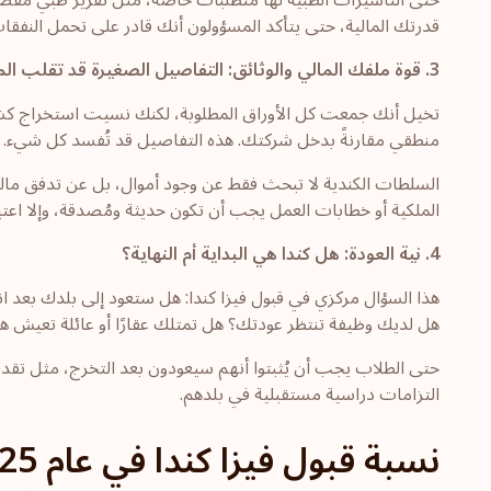
حتى التأشيرات الطبية
لها متطلبات خاصة، مثل تقرير طبي مفصل
قدرتك المالية، حتى يتأكد المسؤولون أنك قادر على تحمل النفقا
3.
قوة ملفك المالي والوثائق: التفاصيل الصغيرة قد تقلب الم
تخيل أنك جمعت كل الأوراق المطلوبة، لكنك نسيت استخراج كشف ا
منطقي مقارنةً بدخل شركتك. هذه التفاصيل قد تُفسد كل شيء.
السلطات الكندية لا تبحث فقط عن وجود أموال، بل عن تدفق مالي
الملكية أو خطابات العمل يجب أن تكون حديثة ومُصدقة، وإلا اعتب
4.
نية العودة: هل كندا هي البداية أم النهاية؟
هذا السؤال مركزي في قبول فيزا كندا: هل ستعود إلى بلدك بعد انته
هل لديك وظيفة تنتظر عودتك؟ هل تمتلك عقارًا أو عائلة تعيش ه
حتى الطلاب يجب أن يُثبتوا أنهم سيعودون بعد التخرج، مثل تقد
التزامات دراسية مستقبلية في بلدهم.
نسبة قبول فيزا كندا في عام 2025: التقديرات والأرقام