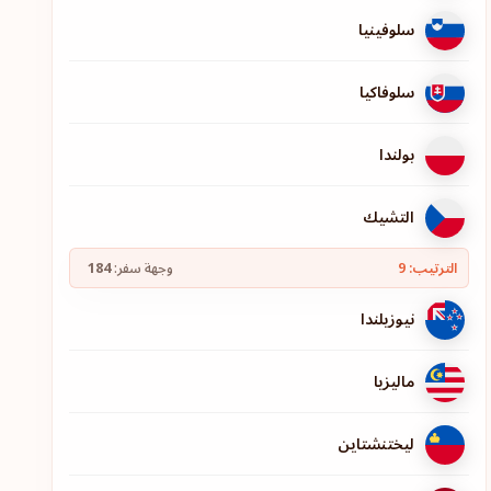
سلوفينيا
سلوفاكيا
بولندا
التشيك
الترتيب: 9
وجهة سفر:
184
نيوزيلندا
ماليزيا
ليختنشتاين