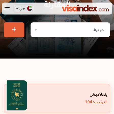
المقارنة
عربي
+
اختر دولة
بنغلاديش
الترتيب: 104