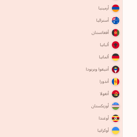
أرمينيا
أستراليا
أفغانستان
ألبانيا
ألمانيا
أنتيغوا وبربودا
أندورا
أنغولا
أوزبكستان
أوغندا
أوكرانيا