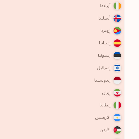
أيرلندا
أيسلندا
إريتريا
إسبانيا
إستونيا
إسرائيل
إندونيسيا
إيران
إيطاليا
الأرجنتين
الأردن