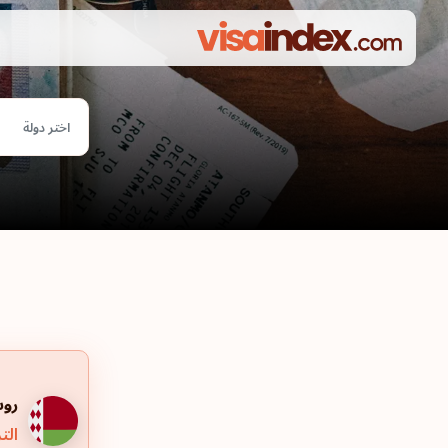
اختر دولة
روس
التر