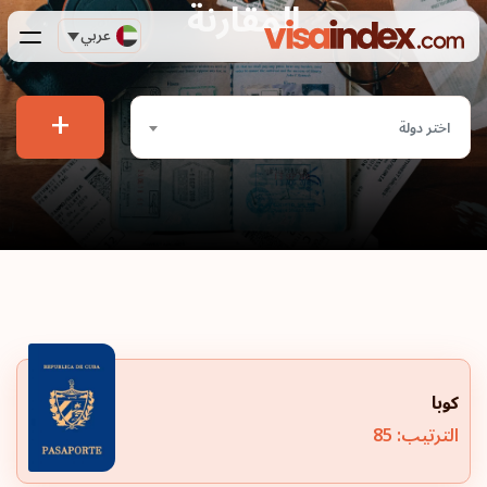
المقارنة
عربي
+
اختر دولة
كوبا
الترتيب: 85