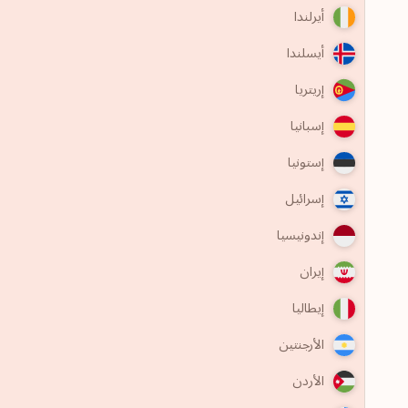
أيرلندا
أيسلندا
إريتريا
إسبانيا
إستونيا
إسرائيل
إندونيسيا
إيران
إيطاليا
الأرجنتين
الأردن