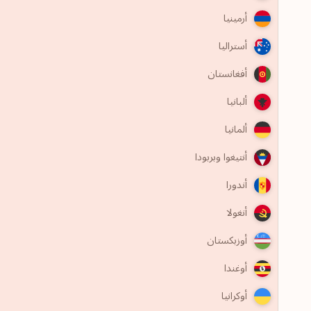
أرمينيا
أستراليا
أفغانستان
ألبانيا
ألمانيا
أنتيغوا وبربودا
أندورا
أنغولا
أوزبكستان
أوغندا
أوكرانيا