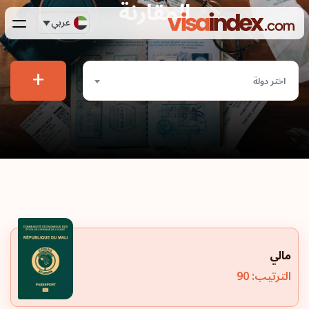
المقارنة
عربي
+
اختر دولة
مالي
الترتيب: 90