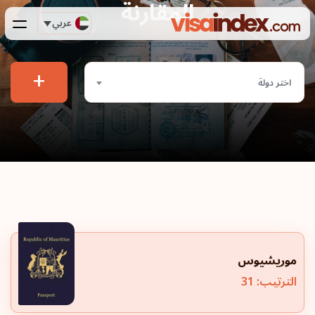
المقارنة
عربي
+
اختر دولة
موريشيوس
الترتيب: 31