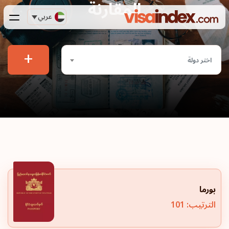
المقارنة
عربي
+
اختر دولة
بورما
الترتيب: 101