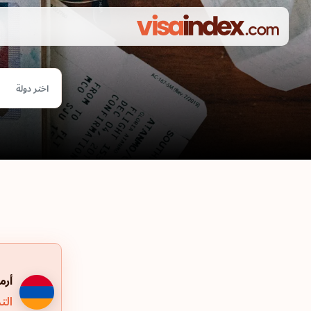
اختر دولة
أرم
التر