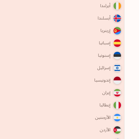
أيرلندا
أيسلندا
إريتريا
إسبانيا
إستونيا
إسرائيل
إندونيسيا
إيران
إيطاليا
الأرجنتين
الأردن