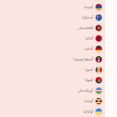
أرمينيا
أستراليا
أفغانستان
ألبانيا
ألمانيا
أنتيغوا وبربودا
أندورا
أنغولا
أوزبكستان
أوغندا
أوكرانيا