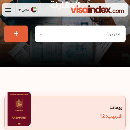
المقارنة
عربي
+
اختر دولة
رومانيا
الترتيب: 12