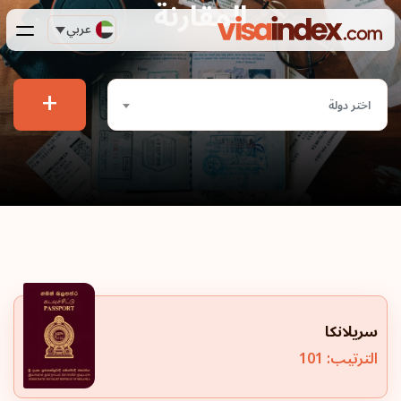
المقارنة
عربي
+
اختر دولة
سريلانكا
الترتيب: 101