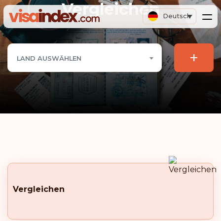
Vergleichen
Deutsch
+
LAND AUSWÄHLEN
Vergleichen