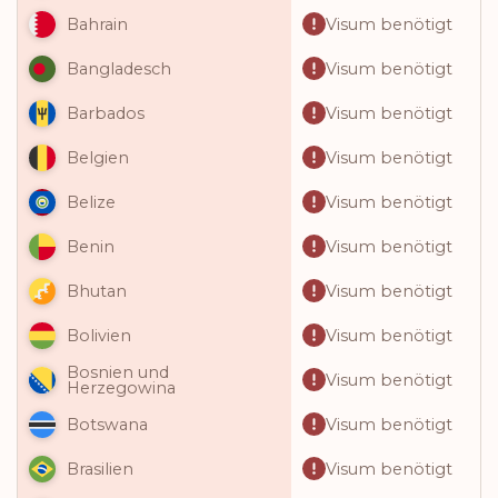
Visum benötigt
Bahrain
Visum benötigt
Bangladesch
Visum benötigt
Barbados
Visum benötigt
Belgien
Visum benötigt
Belize
Visum benötigt
Benin
Visum benötigt
Bhutan
Visum benötigt
Bolivien
Bosnien und
Visum benötigt
Herzegowina
Visum benötigt
Botswana
Visum benötigt
Brasilien