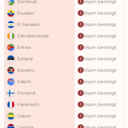
Visum benötigt
Dschibuti
Visum benötigt
Ecuador
Visum benötigt
El Salvador
Visum benötigt
Elfenbeinküste
Visum benötigt
Eritrea
Visum benötigt
Estland
Visum benötigt
Eswatini
Visum benötigt
Fidschi
Visum benötigt
Finnland
Visum benötigt
Frankreich
Visum benötigt
Gabun
Visum benötigt
Gambia