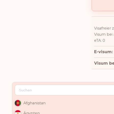
Visafreier 
Visum bei 
eTA: 0
E-visum:
Visum be
Afghanistan
Ägypten