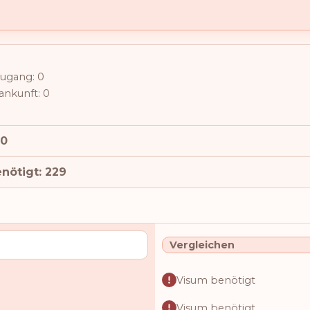
zugang: 0
ankunft: 0
 0
nötigt: 229
Vergleichen
Visum benötigt
Visum benötigt