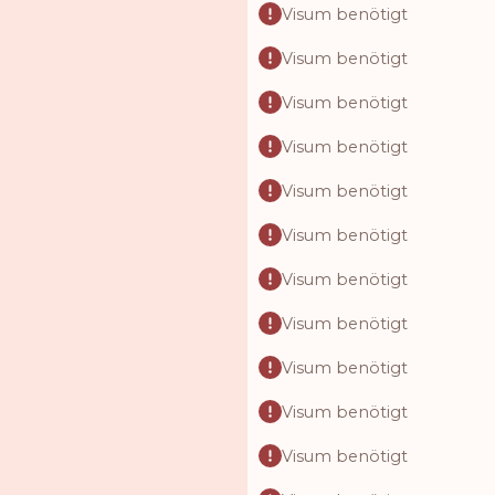
Visum benötigt
Visum benötigt
Visum benötigt
Visum benötigt
Visum benötigt
Visum benötigt
Visum benötigt
Visum benötigt
Visum benötigt
Visum benötigt
Visum benötigt