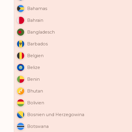
Bahamas
Bahrain
Bangladesch
Barbados
Belgien
Belize
Benin
Bhutan
Bolivien
Bosnien und Herzegowina
Botswana