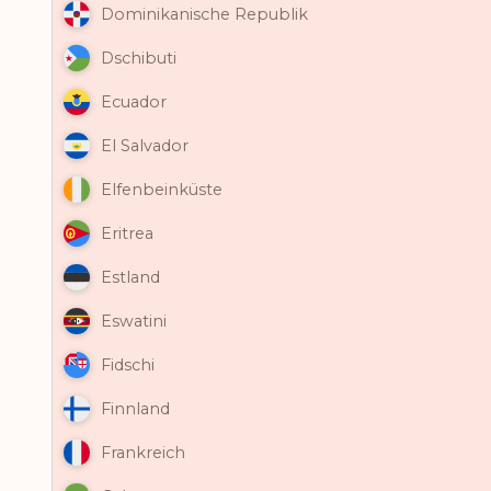
Dominikanische Republik
Dschibuti
Ecuador
El Salvador
Elfenbeinküste
Eritrea
Estland
Eswatini
Fidschi
Finnland
Frankreich