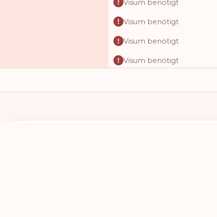
Visum benötigt
Visum benötigt
Visum benötigt
Visum benötigt
Visum benötigt
Visum benötigt
Visum benötigt
Visum benötigt
ICH HABE EINEN REISEPASS VON
ICH MÖCHTE
Visum benötigt
LAND AUSWÄHLEN
LAND AU
Visum benötigt
Visum benötigt
Visum benötigt