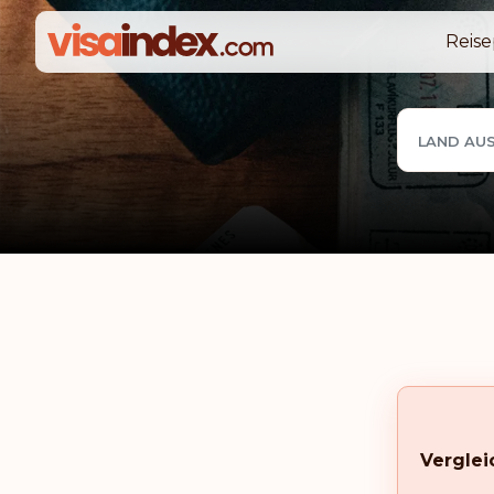
Reise
LAND AU
Verglei