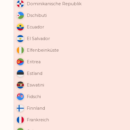
Dominikanische Republik
Dschibuti
Ecuador
El Salvador
Elfenbeinküste
Eritrea
Estland
Eswatini
Fidschi
Finnland
Frankreich