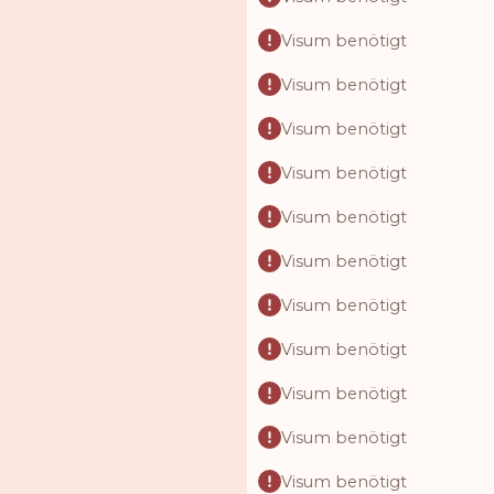
Visum benötigt
Visum benötigt
Visum benötigt
Visum benötigt
Visum benötigt
Visum benötigt
Visum benötigt
Visum benötigt
Visum benötigt
Visum benötigt
Visum benötigt