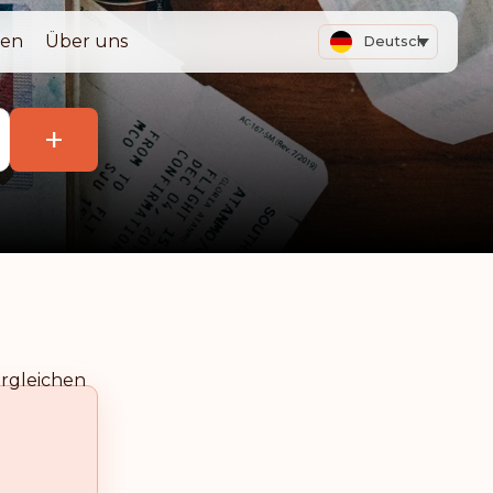
ten
Über uns
Deutsch
+