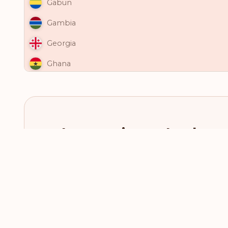
Gabun
Gambia
Georgia
Ghana
Grenada
Griechenland
Großbritannien
Schauen Sie nach, ob
Guatemala
Sie für Ihr nächstes
Reiseziel ein Visum
Guinea
benötigen
Guinea-Bissau
Guyana
Haiti