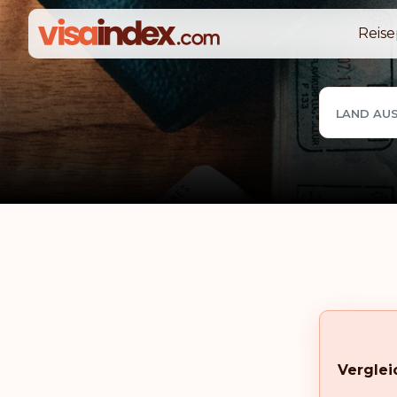
Reise
LAND AU
Verglei