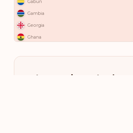
Gabun
Gambia
Georgia
Ghana
Grenada
Griechenland
Großbritannien
Schauen Sie nach, ob
Guatemala
Sie für Ihr nächstes
Reiseziel ein Visum
Guinea
benötigen
Guinea-Bissau
Guyana
Haiti