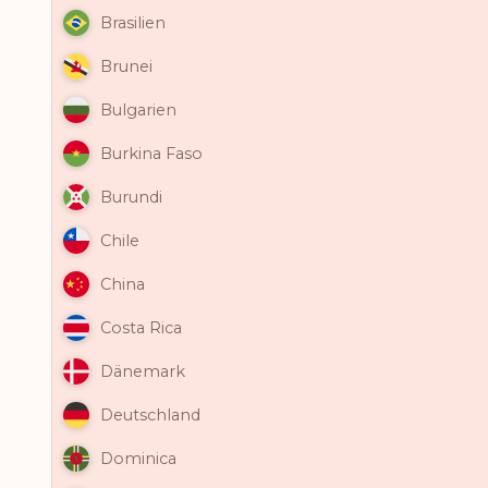
Brasilien
Brunei
Bulgarien
Burkina Faso
Burundi
Chile
China
Costa Rica
Dänemark
Deutschland
Dominica