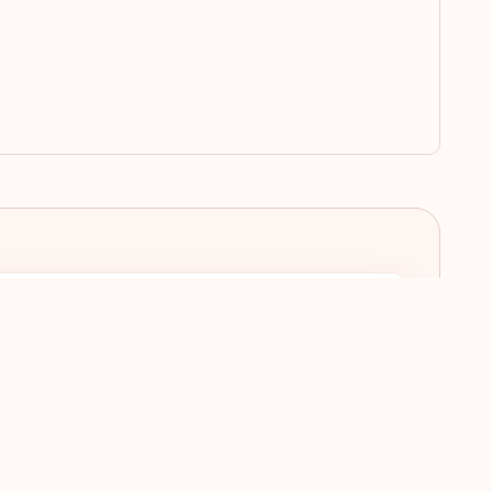
 REISEN NACH
Prüfen
SWÄHLEN