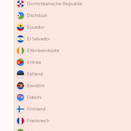
Dominikanische Republik
Dschibuti
Ecuador
El Salvador
Elfenbeinküste
Eritrea
Estland
Eswatini
Fidschi
Finnland
Frankreich