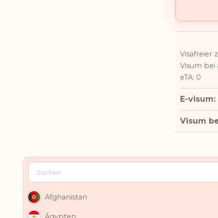
Visafreier 
Visum bei 
eTA: 0
E-visum:
Visum be
Afghanistan
Ägypten