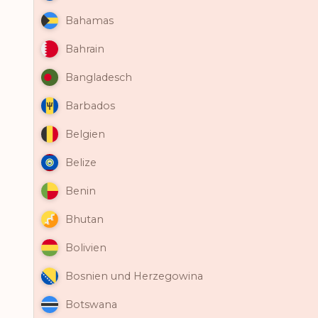
Bahamas
Bahrain
Bangladesch
Barbados
Belgien
Belize
Benin
Bhutan
Bolivien
Bosnien und Herzegowina
Botswana