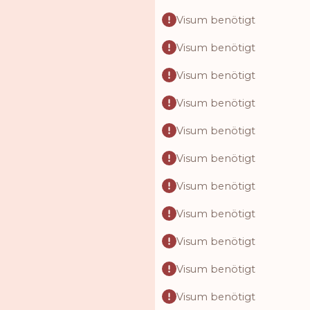
Visum benötigt
Visum benötigt
Visum benötigt
Visum benötigt
Visum benötigt
Visum benötigt
Visum benötigt
Visum benötigt
Visum benötigt
Visum benötigt
Visum benötigt