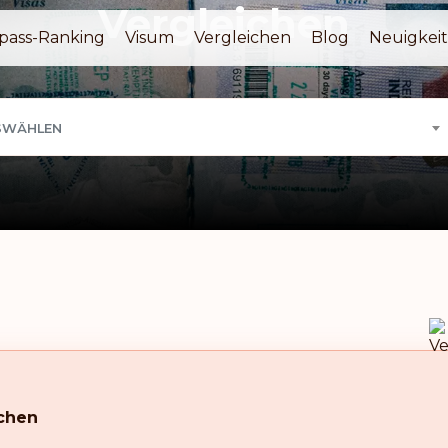
Vergleichen
pass-Ranking
Visum
Vergleichen
Blog
Neuigkei
SWÄHLEN
chen