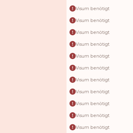
Visum benötigt
Visum benötigt
Visum benötigt
Visum benötigt
Visum benötigt
Visum benötigt
Visum benötigt
Visum benötigt
Visum benötigt
Visum benötigt
Visum benötigt