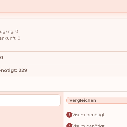
zugang: 0
ankunft: 0
 0
nötigt: 229
Vergleichen
Visum benötigt
Visum benötigt