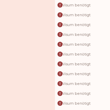
Visum benötigt
Visum benötigt
Visum benötigt
Visum benötigt
Visum benötigt
Visum benötigt
Visum benötigt
Visum benötigt
Visum benötigt
Visum benötigt
Visum benötigt