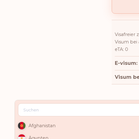
Visafreier 
Visum bei 
eTA: 0
E-visum:
Visum be
Afghanistan
Ägypten