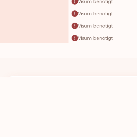
Visum benötigt
Visum benötigt
Visum benötigt
Visum benötigt
Visum benötigt
Visum benötigt
Visum benötigt
Visum benötigt
ICH HABE EINEN REISEPASS VON
ICH MÖCHTE
Visum benötigt
LAND AUSWÄHLEN
LAND AU
Visum benötigt
Visum benötigt
Visum benötigt