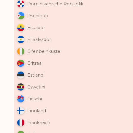
Dominikanische Republik
Dschibuti
Ecuador
El Salvador
Elfenbeinküste
Eritrea
Estland
Eswatini
Fidschi
Finnland
Frankreich