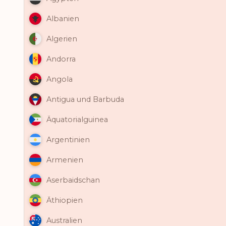
Albanien
Algerien
Andorra
Angola
Antigua und Barbuda
Äquatorialguinea
Argentinien
Armenien
Aserbaidschan
Äthiopien
Australien