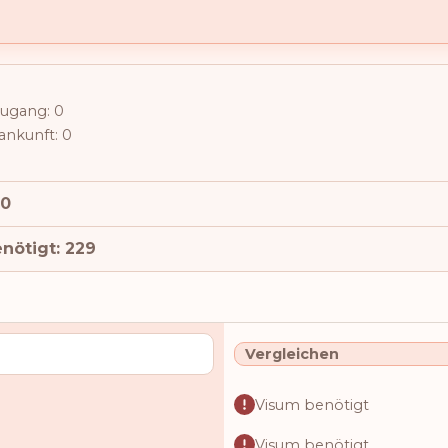
zugang: 0
ankunft: 0
 0
nötigt: 229
Vergleichen
Visum benötigt
Visum benötigt