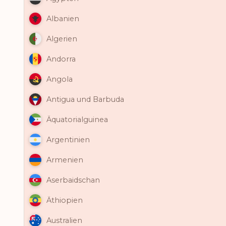
Albanien
Algerien
Andorra
Angola
Antigua und Barbuda
Äquatorialguinea
Argentinien
Armenien
Aserbaidschan
Äthiopien
Australien