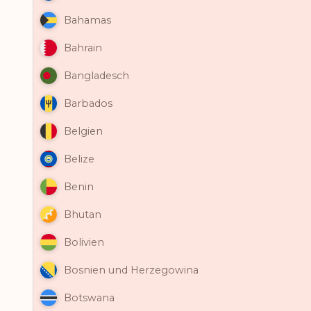
Bahamas
Bahrain
Bangladesch
Barbados
Belgien
Belize
Benin
Bhutan
Bolivien
Bosnien und Herzegowina
Botswana