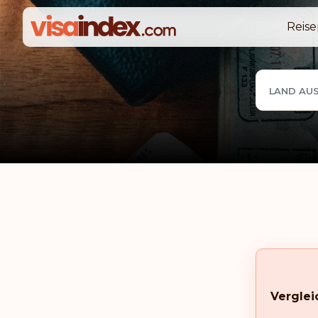
Reise
LAND AU
Verglei