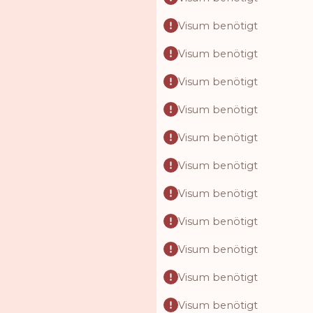
Visum benötigt
Visum benötigt
Visum benötigt
Visum benötigt
Visum benötigt
Visum benötigt
Visum benötigt
Visum benötigt
Visum benötigt
Visum benötigt
Visum benötigt