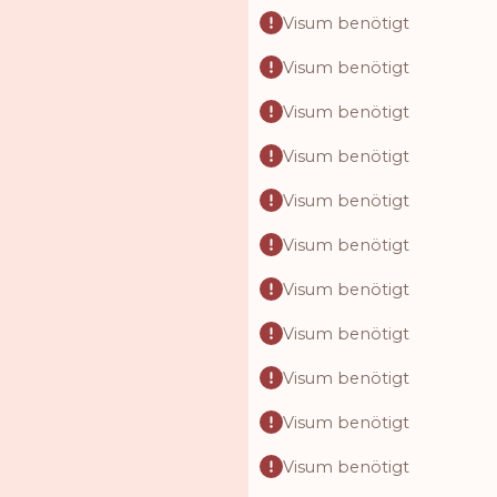
Visum benötigt
Visum benötigt
Visum benötigt
Visum benötigt
Visum benötigt
Visum benötigt
Visum benötigt
Visum benötigt
Visum benötigt
Visum benötigt
Visum benötigt