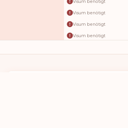
Visum benötigt
Visum benötigt
Visum benötigt
Visum benötigt
Visum benötigt
Visum benötigt
Visum benötigt
Visum benötigt
ICH HABE EINEN REISEPASS VON
ICH MÖCHTE
Visum benötigt
LAND AUSWÄHLEN
LAND AU
Visum benötigt
Visum benötigt
Visum benötigt