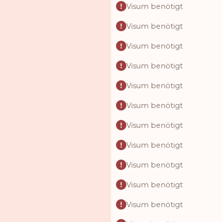
Visum benötigt
Visum benötigt
Visum benötigt
Visum benötigt
Visum benötigt
Visum benötigt
Visum benötigt
Visum benötigt
Visum benötigt
Visum benötigt
Visum benötigt