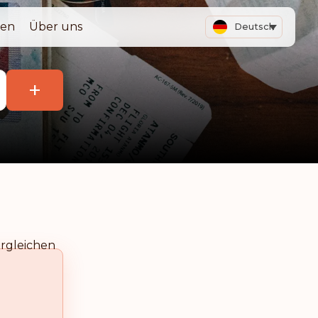
ten
Über uns
Deutsch
+