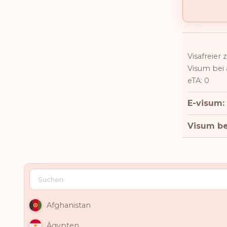
Visafreier 
Visum bei 
eTA: 0
E-visum:
Visum be
Afghanistan
Ägypten