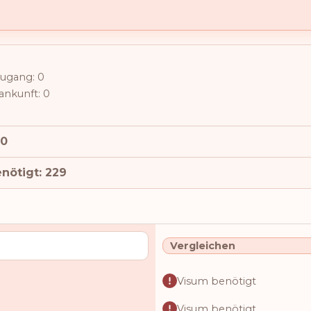
zugang: 0
ankunft: 0
 0
nötigt: 229
Vergleichen
Visum benötigt
Visum benötigt