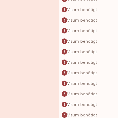
Visum benötigt
Visum benötigt
Visum benötigt
Visum benötigt
Visum benötigt
Visum benötigt
Visum benötigt
Visum benötigt
Visum benötigt
Visum benötigt
Visum benötigt