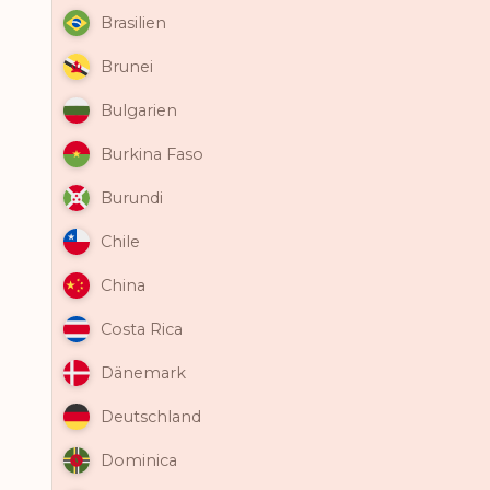
Brasilien
Brunei
Bulgarien
Burkina Faso
Burundi
Chile
China
Costa Rica
Dänemark
Deutschland
Dominica