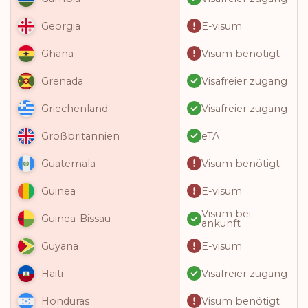
E-visum
Georgia
Visum benötigt
Ghana
Visafreier zugang
Grenada
Visafreier zugang
Griechenland
eTA
Großbritannien
Visum benötigt
Guatemala
E-visum
Guinea
Visum bei
Guinea-Bissau
ankunft
E-visum
Guyana
Visafreier zugang
Haiti
Visum benötigt
Honduras