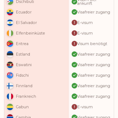
Dschibuti
ankunft
Visafreier zugang
Ecuador
E-visum
El Salvador
E-visum
Elfenbeinküste
Visum benötigt
Eritrea
Visafreier zugang
Estland
Visafreier zugang
Eswatini
Visafreier zugang
Fidschi
Visafreier zugang
Finnland
Visafreier zugang
Frankreich
E-visum
Gabun
Visafreier zugang
Gambia