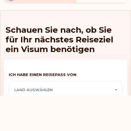
Visafreier zugang
Hongkong
E-visum
Indien
Schauen Sie nach, ob Sie
E-visum
Indonesien
für Ihr nächstes Reiseziel
E-visum
Irak
ein Visum benötigen
E-visum
Iran
Visafreier zugang
Irland
ICH HABE EINEN REISEPASS VON
Visafreier zugang
Island
LAND AUSWÄHLEN
eTA
Israel
Visafreier zugang
Italien
ICH MÖCHTE REISEN NACH
Visafreier zugang
Jamaika
LAND AUSWÄHLEN
Visum benötigt
Japan