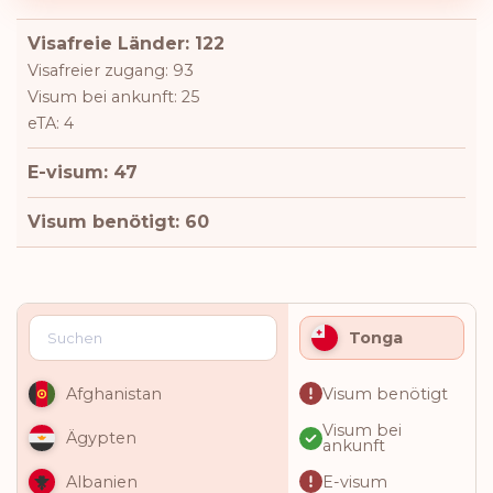
Visafreie Länder: 122
Visafreier zugang: 93
Visum bei ankunft: 25
eTA: 4
E-visum: 47
Visum benötigt: 60
Tonga
Visum benötigt
Afghanistan
Visum bei
Ägypten
ankunft
E-visum
Albanien