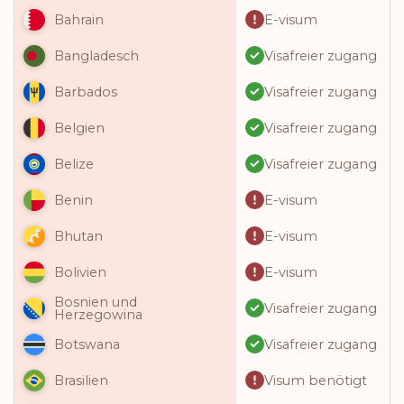
E-visum
Bahrain
Visafreier zugang
Bangladesch
Visafreier zugang
Barbados
Visafreier zugang
Belgien
Visafreier zugang
Belize
E-visum
Benin
E-visum
Bhutan
E-visum
Bolivien
Bosnien und
Visafreier zugang
Herzegowina
Visafreier zugang
Botswana
Visum benötigt
Brasilien