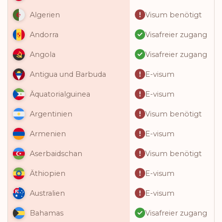
Visum benötigt
Algerien
Visafreier zugang
Andorra
Visafreier zugang
Angola
E-visum
Antigua und Barbuda
E-visum
Äquatorialguinea
Visum benötigt
Argentinien
E-visum
Armenien
Visum benötigt
Aserbaidschan
E-visum
Äthiopien
E-visum
Australien
Visafreier zugang
Bahamas