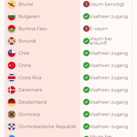
Visum benötigt
Brunei
Visafreier zugang
Bulgarien
E-visum
Burkina Faso
Visum bei
Burundi
ankunft
Visafreier zugang
Chile
Visafreier zugang
China
Visafreier zugang
Costa Rica
Visafreier zugang
Dänemark
Visafreier zugang
Deutschland
Visafreier zugang
Dominica
Visafreier zugang
Dominikanische Republik
Visum bei