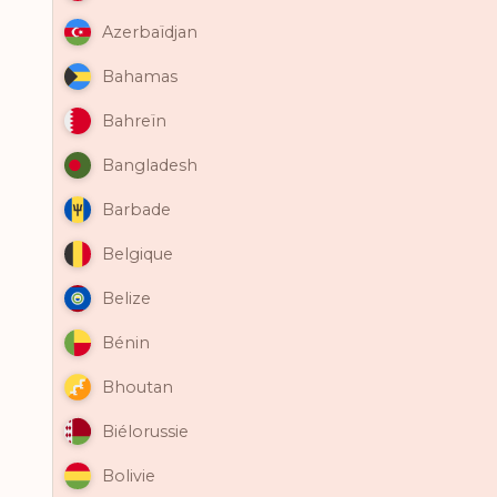
Azerbaïdjan
Bahamas
Bahreïn
Bangladesh
Barbade
Belgique
Belize
Bénin
Bhoutan
Biélorussie
Bolivie