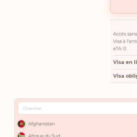
Accès sans 
Visa à l'arr
eTA: 0
Visa en l
Visa obli
Afghanistan
Afrique du Sud