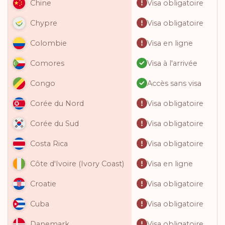
Visa obligatoire
Chine
Visa obligatoire
Chypre
Visa en ligne
Colombie
Visa à l'arrivée
Comores
Accès sans visa
Congo
Visa obligatoire
Corée du Nord
Visa obligatoire
Corée du Sud
Visa obligatoire
Costa Rica
Visa en ligne
Côte d'Ivoire (Ivory Coast)
Visa obligatoire
Croatie
Visa obligatoire
Cuba
Visa obligatoire
Danemark