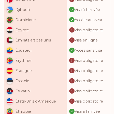
Visa à l'arrivée
Djibouti
Accès sans visa
Dominique
Visa obligatoire
Égypte
Visa en ligne
Émirats arabes unis
Accès sans visa
Équateur
Visa obligatoire
Érythrée
Visa obligatoire
Espagne
Visa obligatoire
Estonie
Visa obligatoire
Eswatini
Visa obligatoire
États-Unis d'Amérique
Visa à l'arrivée
Éthiopie