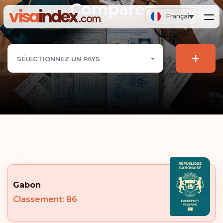
Comparez
Français
+
SÉLECTIONNEZ UN PAYS
Gabon
Classement: 86