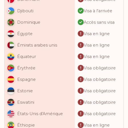
Visa à l'arrivée
Djibouti
Accès sans visa
Dominique
Visa en ligne
Égypte
Visa en ligne
Émirats arabes unis
Visa en ligne
Équateur
Visa obligatoire
Érythrée
Visa obligatoire
Espagne
Visa obligatoire
Estonie
Visa obligatoire
Eswatini
Visa obligatoire
États-Unis d'Amérique
Visa en ligne
Éthiopie