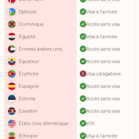
Visa à l'arrivée
Djibouti
Accès sans visa
Dominique
Visa à l'arrivée
Égypte
Accès sans visa
Émirats arabes unis
Accès sans visa
Équateur
Visa obligatoire
Érythrée
Accès sans visa
Espagne
Accès sans visa
Estonie
Accès sans visa
Eswatini
eTA
États-Unis d'Amérique
Visa à l'arrivée
Éthiopie