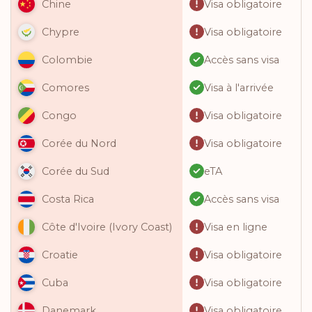
Visa obligatoire
Chine
Visa obligatoire
Chypre
Accès sans visa
Colombie
Visa à l'arrivée
Comores
Visa obligatoire
Congo
Visa obligatoire
Corée du Nord
eTA
Corée du Sud
Accès sans visa
Costa Rica
Visa en ligne
Côte d'Ivoire (Ivory Coast)
Visa obligatoire
Croatie
Visa obligatoire
Cuba
Visa obligatoire
Danemark