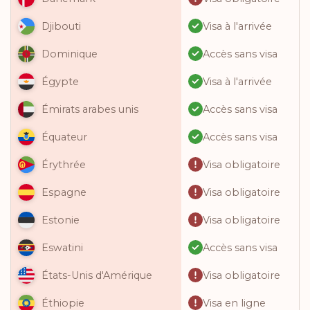
Visa à l'arrivée
Djibouti
Accès sans visa
Dominique
Visa à l'arrivée
Égypte
Accès sans visa
Émirats arabes unis
Accès sans visa
Équateur
Visa obligatoire
Érythrée
Visa obligatoire
Espagne
Visa obligatoire
Estonie
Accès sans visa
Eswatini
Visa obligatoire
États-Unis d'Amérique
Visa en ligne
Éthiopie