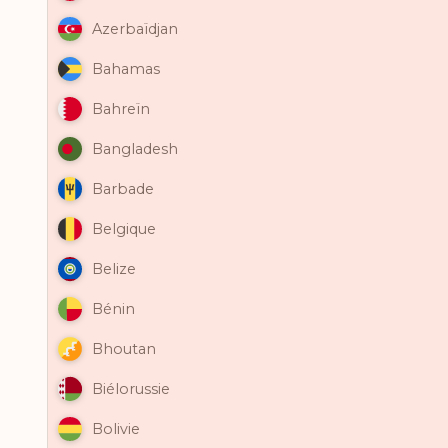
Azerbaïdjan
Bahamas
Bahreïn
Bangladesh
Barbade
Belgique
Belize
Bénin
Bhoutan
Biélorussie
Bolivie