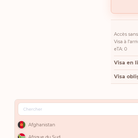
Accès sans 
Visa à l'arr
eTA: 0
Visa en l
Visa obli
Afghanistan
Afrique du Sud