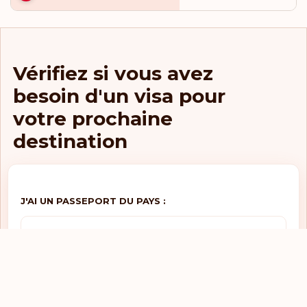
Visa obligatoire
Fidji
Visa obligatoire
Finlande
Vérifiez si vous avez
Visa obligatoire
France
besoin d'un visa pour
Visa obligatoire
Gabon
votre prochaine
Visa obligatoire
Gambie
destination
Visa obligatoire
Géorgie
Visa obligatoire
Ghana
J'AI UN PASSEPORT DU PAYS :
Visa obligatoire
Grèce
SÉLECTIONNEZ UN PAYS
Visa obligatoire
Grenade
Visa obligatoire
Guatemala
JE VEUX ALLER DANS LE PAYS :
Visa obligatoire
Guinée