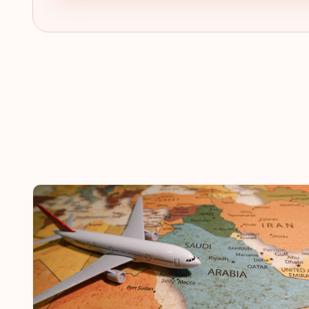
فنلندا
بلجيكا
الترتيب: 5
وجهة سفر:
188
المملكة المتحدة
البرتغال
مالطا
أيرلندا
اليونان