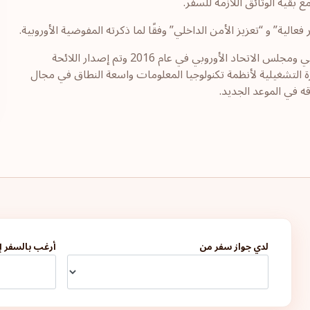
ع بقية الوثائق اللازمة للسفر.
ية” و “تعزيز الأمن الداخلي” وفقًا لما ذكرته المفوضية الأوروبية.
تمت الموافقة على نظام إتياس (ETIAS) من قبل البرلمان الأوروبي ومجلس الاتحاد الأوروبي في عام 2016 وتم إصدار اللائحة
اد الأوروبي للإدارة التشغيلية لأنظمة تكنولوجيا المعلومات واسعة النطاق في مجال
لدي جواز سفر من
أرغب بالسفر إ