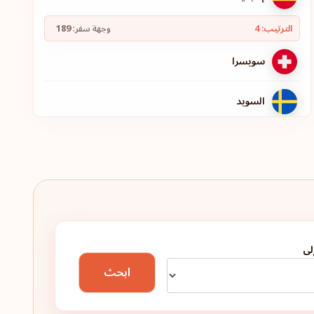
الترتيب: 4
وجهة سفر:
189
سويسرا
السويد
النرويج
هولندا
لوكسمبورغ
لى
إيطاليا
ابحث
ألمانيا