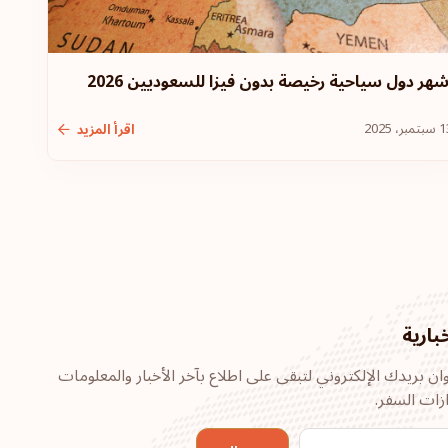
فرنسا
شهر دول سياحية رخيصة بدون فيزا للسعوديين 2026
الدنمارك
تمبر، 2025
اقرأ المزيد
النمسا
الترتيب: 6
وجهة سفر:
187
المجر
الترتيب: 7
وجهة سفر:
186
كندا
بارية
الترتيب: 8
وجهة سفر:
185
ن بريدك الإلكتروني لتبقى على اطلاع بآخر الأخبار والمعلومات
زات السفر.
الإمارات العربية المتحدة