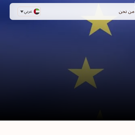
من نحن
عربي