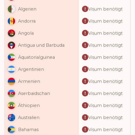
Visum benötigt
Algerien
Visum benötigt
Andorra
Visum benötigt
Angola
Visum benötigt
Antigua und Barbuda
Visum benötigt
Äquatorialguinea
Visum benötigt
Argentinien
Visum benötigt
Armenien
Visum benötigt
Aserbaidschan
Visum benötigt
Äthiopien
Visum benötigt
Australien
Visum benötigt
Bahamas