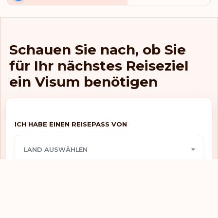
Visum benötigt
Hongkong
Visum benötigt
Indien
Schauen Sie nach, ob Sie
Visum benötigt
Indonesien
für Ihr nächstes Reiseziel
Visum benötigt
Irak
ein Visum benötigen
Visum benötigt
Iran
Visum benötigt
Irland
ICH HABE EINEN REISEPASS VON
Visum benötigt
Island
LAND AUSWÄHLEN
Visum benötigt
Israel
Visum benötigt
Italien
ICH MÖCHTE REISEN NACH
Visum benötigt
Jamaika
LAND AUSWÄHLEN
Visum benötigt
Japan