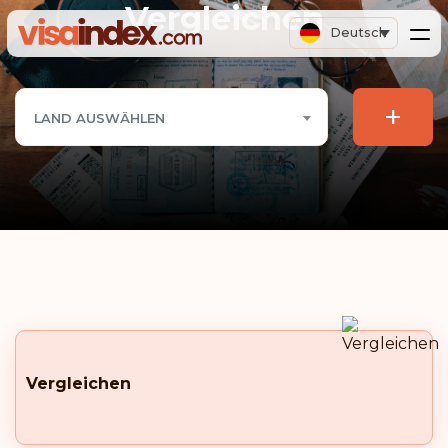
Vergleichen
Deutsch
+
LAND AUSWÄHLEN
Vergleichen