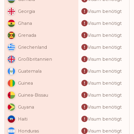
Visum benötigt
Georgia
Visum benötigt
Ghana
Visum benötigt
Grenada
Visum benötigt
Griechenland
Visum benötigt
Großbritannien
Visum benötigt
Guatemala
Visum benötigt
Guinea
Visum benötigt
Guinea-Bissau
Visum benötigt
Guyana
Visum benötigt
Haiti
Visum benötigt
Honduras