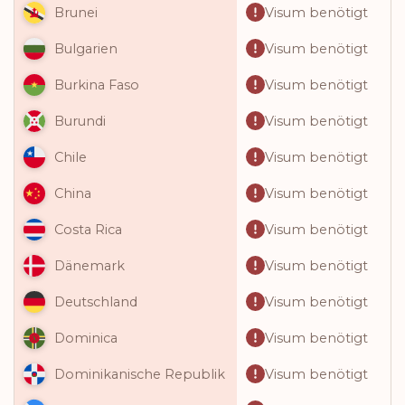
Visum benötigt
Brunei
Visum benötigt
Bulgarien
Visum benötigt
Burkina Faso
Visum benötigt
Burundi
Visum benötigt
Chile
Visum benötigt
China
Visum benötigt
Costa Rica
Visum benötigt
Dänemark
Visum benötigt
Deutschland
Visum benötigt
Dominica
Visum benötigt
Dominikanische Republik