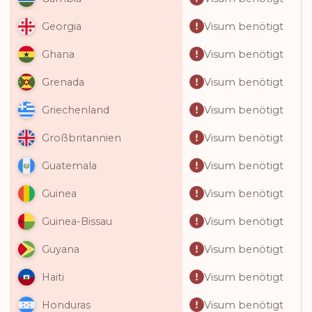
Visum benötigt
Georgia
Visum benötigt
Ghana
Visum benötigt
Grenada
Visum benötigt
Griechenland
Visum benötigt
Großbritannien
Visum benötigt
Guatemala
Visum benötigt
Guinea
Visum benötigt
Guinea-Bissau
Visum benötigt
Guyana
Visum benötigt
Haiti
Visum benötigt
Honduras