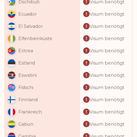
Visum benötigt
Dschibuti
Visum benötigt
Ecuador
Visum benötigt
El Salvador
Visum benötigt
Elfenbeinküste
Visum benötigt
Eritrea
Visum benötigt
Estland
Visum benötigt
Eswatini
Visum benötigt
Fidschi
Visum benötigt
Finnland
Visum benötigt
Frankreich
Visum benötigt
Gabun
Visum benötigt
Gambia