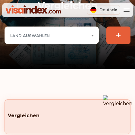
Vergleichen
Deutsch
+
LAND AUSWÄHLEN
Vergleichen