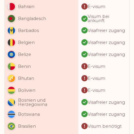
E-visum
Bahrain
Visum bei
Bangladesch
ankunft
Visafreier zugang
Barbados
Visafreier zugang
Belgien
Visafreier zugang
Belize
E-visum
Benin
E-visum
Bhutan
E-visum
Bolivien
Bosnien und
Visafreier zugang
Herzegowina
Visafreier zugang
Botswana
Visum benötigt
Brasilien