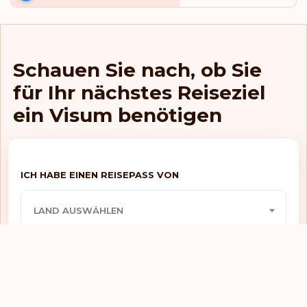
Visafreier zugang
Hongkong
E-visum
Indien
Schauen Sie nach, ob Sie
E-visum
Indonesien
für Ihr nächstes Reiseziel
E-visum
Irak
ein Visum benötigen
E-visum
Iran
Visafreier zugang
Irland
ICH HABE EINEN REISEPASS VON
Visafreier zugang
Island
LAND AUSWÄHLEN
E-visum
Israel
Visafreier zugang
Italien
ICH MÖCHTE REISEN NACH
Visafreier zugang
Jamaika
LAND AUSWÄHLEN
Visum benötigt
Japan