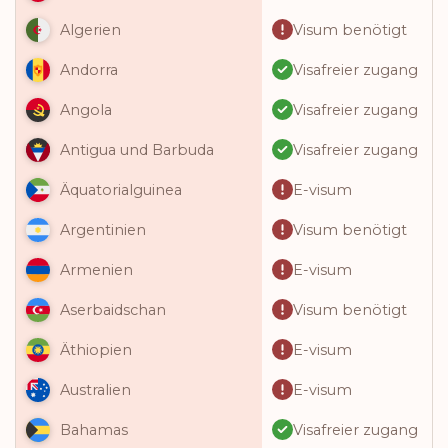
Visum benötigt
Algerien
Visafreier zugang
Andorra
Visafreier zugang
Angola
Visafreier zugang
Antigua und Barbuda
E-visum
Äquatorialguinea
Visum benötigt
Argentinien
E-visum
Armenien
Visum benötigt
Aserbaidschan
E-visum
Äthiopien
E-visum
Australien
Visafreier zugang
Bahamas