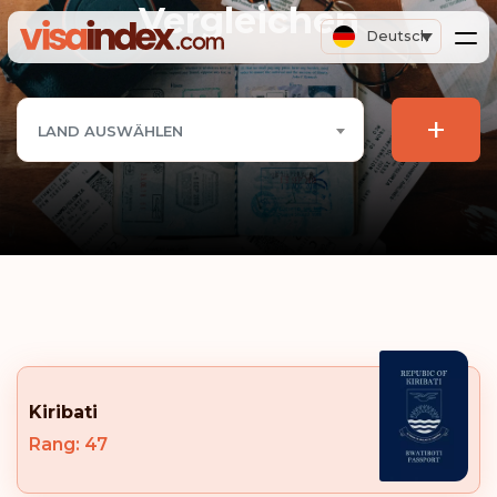
Vergleichen
Deutsch
+
LAND AUSWÄHLEN
Kiribati
Rang: 47