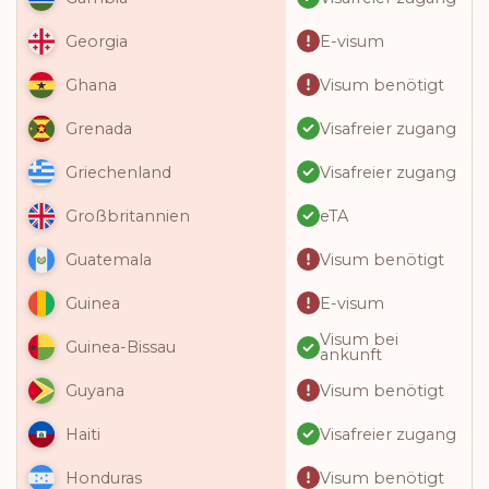
E-visum
Georgia
Visum benötigt
Ghana
Visafreier zugang
Grenada
Visafreier zugang
Griechenland
eTA
Großbritannien
Visum benötigt
Guatemala
E-visum
Guinea
Visum bei
Guinea-Bissau
ankunft
Visum benötigt
Guyana
Visafreier zugang
Haiti
Visum benötigt
Honduras