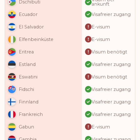
Dschibuti
ankunft
Visafreier zugang
Ecuador
E-visum
El Salvador
E-visum
Elfenbeinküste
Visum benötigt
Eritrea
Visafreier zugang
Estland
Visum benötigt
Eswatini
Visafreier zugang
Fidschi
Visafreier zugang
Finnland
Visafreier zugang
Frankreich
E-visum
Gabun
Visafreier zugang
Gambia