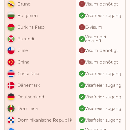
Visum benötigt
Brunei
Visafreier zugang
Bulgarien
E-visum
Burkina Faso
Visum bei
Burundi
ankunft
Visum benötigt
Chile
Visum benötigt
China
Visafreier zugang
Costa Rica
Visafreier zugang
Dänemark
Visafreier zugang
Deutschland
Visafreier zugang
Dominica
Visafreier zugang
Dominikanische Republik
Visum bei