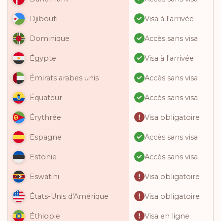
Visa à l'arrivée
Djibouti
Accès sans visa
Dominique
Visa à l'arrivée
Égypte
Accès sans visa
Émirats arabes unis
Accès sans visa
Équateur
Visa obligatoire
Érythrée
Accès sans visa
Espagne
Accès sans visa
Estonie
Visa obligatoire
Eswatini
Visa obligatoire
États-Unis d'Amérique
Visa en ligne
Éthiopie