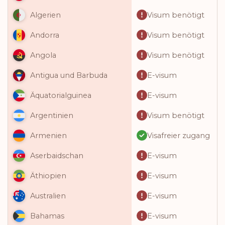
Visum benötigt
Algerien
Visum benötigt
Andorra
Visum benötigt
Angola
E-visum
Antigua und Barbuda
E-visum
Äquatorialguinea
Visum benötigt
Argentinien
Visafreier zugang
Armenien
E-visum
Aserbaidschan
E-visum
Äthiopien
E-visum
Australien
E-visum
Bahamas