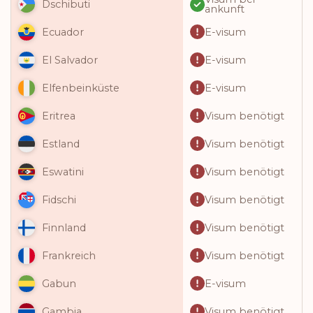
Dschibuti
ankunft
E-visum
Ecuador
E-visum
El Salvador
E-visum
Elfenbeinküste
Visum benötigt
Eritrea
Visum benötigt
Estland
Visum benötigt
Eswatini
Visum benötigt
Fidschi
Visum benötigt
Finnland
Visum benötigt
Frankreich
E-visum
Gabun
Visum benötigt
Gambia