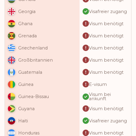
Visafreier zugang
Georgia
Visum benötigt
Ghana
Visum benötigt
Grenada
Visum benötigt
Griechenland
Visum benötigt
Großbritannien
Visum benötigt
Guatemala
E-visum
Guinea
Visum bei
Guinea-Bissau
ankunft
Visum benötigt
Guyana
Visafreier zugang
Haiti
Visum benötigt
Honduras