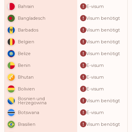
E-visum
Bahrain
Visum benötigt
Bangladesch
Visum benötigt
Barbados
Visum benötigt
Belgien
Visum benötigt
Belize
E-visum
Benin
E-visum
Bhutan
E-visum
Bolivien
Bosnien und
Visum benötigt
Herzegowina
E-visum
Botswana
Visum benötigt
Brasilien