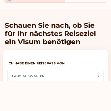
E-visum
Hongkong
Visum benötigt
Indien
Schauen Sie nach, ob Sie
E-visum
Indonesien
für Ihr nächstes Reiseziel
Visafreier zugang
Irak
ein Visum benötigen
-
Iran
Visum benötigt
Irland
ICH HABE EINEN REISEPASS VON
Visum benötigt
Island
LAND AUSWÄHLEN
Visum benötigt
Israel
Visum benötigt
Italien
ICH MÖCHTE REISEN NACH
Visum benötigt
Jamaika
LAND AUSWÄHLEN
Visum benötigt
Japan