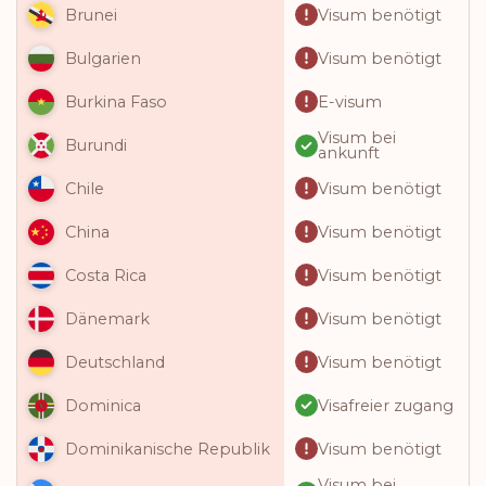
Visum benötigt
Brunei
Visum benötigt
Bulgarien
E-visum
Burkina Faso
Visum bei
Burundi
ankunft
Visum benötigt
Chile
Visum benötigt
China
Visum benötigt
Costa Rica
Visum benötigt
Dänemark
Visum benötigt
Deutschland
Visafreier zugang
Dominica
Visum benötigt
Dominikanische Republik
Visum bei