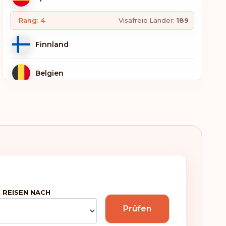
Rang: 4
Visafreie Länder:
189
Finnland
Belgien
Deutschland
Italien
Luxemburg
Niederlande
 REISEN NACH
Prüfen
Norwegen