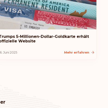
Irland
Malta
Portugal
Trumps 5-Millionen-Dollar-Goldkarte erhält
offizielle Website
Rang: 6
Visafreie Länder:
187
16. Juni 2025
Mehr erfahren
Ungarn
Rang: 7
Visafreie Länder:
186
Kanada
Rang: 8
Visafreie Länder:
185
Tschechien
er