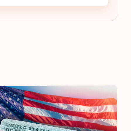
Schweden
Schweiz
Rang: 5
Visafreie Länder:
188
Großbritannien
Frankreich
Österreich
Dänemark
Griechenland