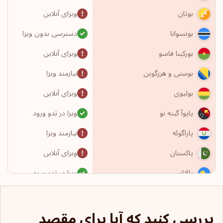
ویزای آنلاین
بوتان
دسترسی بدون ویزا
بوتسوانا
ویزای آنلاین
بورکینا فاسو
نیازمند ویزا
بوستی و هرزگوین
ویزای آنلاین
بولیوی
ویزا در بَدو ورود
پاپوآ گینه نو
نیازمند ویزا
پاراگوئه
ویزای آنلاین
پاکستان
ویزا در بَدو ورود
پالائو
دسترسی بدون ویزا
پاناما
بررسی کنید که آیا برای مقصد
نیازمند ویزا
پرتغال