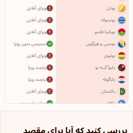
ویزای آنلاین
بوتان
ویزای آنلاین
بوتسوانا
ویزای آنلاین
بورکینا فاسو
دسترسی بدون ویزا
بوستی و هرزگوین
ویزای آنلاین
بولیوی
نیازمند ویزا
پاپوآ گینه نو
نیازمند ویزا
پاراگوئه
ویزای آنلاین
پاکستان
ویزا در بَدو ورود
پالائو
دسترسی بدون ویزا
پاناما
بررسی کنید که آیا برای مقصد
دسترسی بدون ویزا
پرتغال