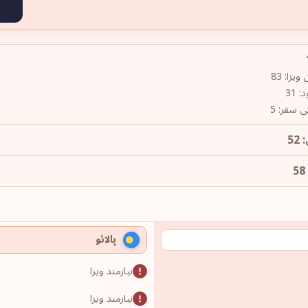
زا: 83
 31
ی سفر: 5
52
پالائو
نیازمند ویزا
نیازمند ویزا