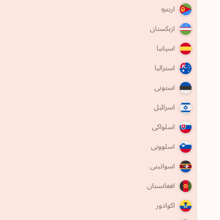
اریتره
ازبکستان
اسپانیا
استرالیا
استونی
اسرائیل
اسلواکی
اسلوونی
اسواتینی
افغانستان
اکوادور