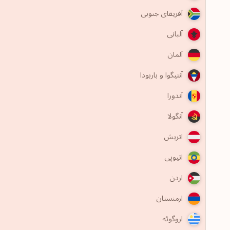
آفریقای جنوبی
آلبانی
آلمان
آنتیگوا و باربودا
آندورا
آنگولا
اتریش
اتیوپی
اردن
ارمنستان
اروگوئه