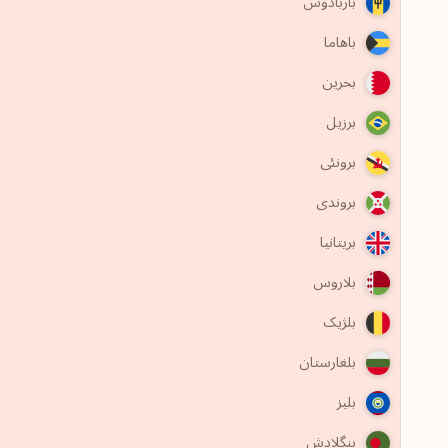
باربادوس
باهاما
بحرین
برزیل
برونئی
بروندی
بریتانیا
بلاروس
بلژیک
بلغارستان
بلیز
بنگلادش