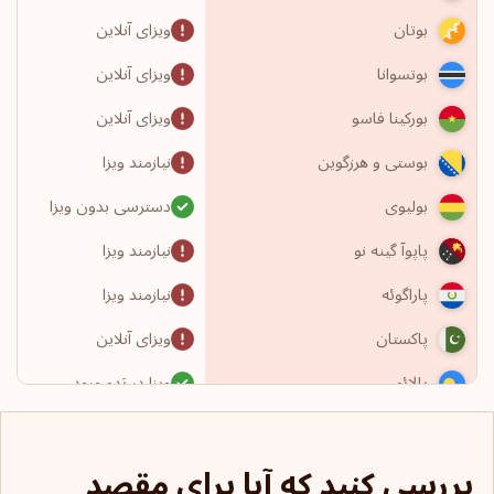
ویزای آنلاین
بوتان
ویزای آنلاین
بوتسوانا
ویزای آنلاین
بورکینا فاسو
نیازمند ویزا
بوستی و هرزگوین
دسترسی بدون ویزا
بولیوی
نیازمند ویزا
پاپوآ گینه نو
نیازمند ویزا
پاراگوئه
ویزای آنلاین
پاکستان
ویزا در بَدو ورود
پالائو
نیازمند ویزا
پاناما
بررسی کنید که آیا برای مقصد
نیازمند ویزا
پرتغال