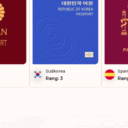
Südkorea
Span
Rang: 3
Rang