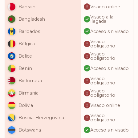
Visado online
Bahrain
Visado a la
Bangladesh
llegada
Acceso sin visado
Barbados
Visado
Bélgica
obligatorio
Visado
Belice
obligatorio
Acceso sin visado
Benín
Visado
Bielorrusia
obligatorio
Visado
Birmania
obligatorio
Visado online
Bolivia
Visado
Bosnia-Herzegovina
obligatorio
Acceso sin visado
Botswana