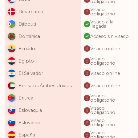
obligatorio
Visado
Dinamarca
obligatorio
Visado a la
Djibouti
llegada
Acceso sin visado
Dominica
Visado online
Ecuador
Visado
Egipto
obligatorio
Visado online
El Salvador
Visado online
Emiratos Árabes Unidos
Visado
Eritrea
obligatorio
Visado
Eslovaquia
obligatorio
Visado
Eslovenia
obligatorio
Visado
España
obligatorio