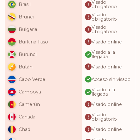
Visado
Brasil
obligatorio
Visado
Brunei
obligatorio
Visado
Bulgaria
obligatorio
Visado online
Burkina Faso
Visado a la
Burundi
llegada
Visado online
Bután
Acceso sin visado
Cabo Verde
Visado a la
Camboya
llegada
Visado online
Camerún
Visado
Canadá
obligatorio
Visado online
Chad
Visado