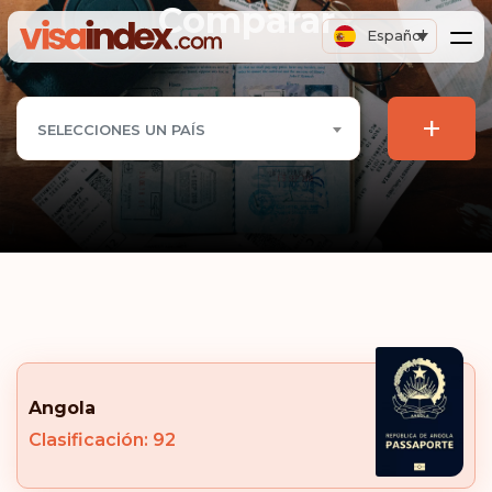
Comparar
Español
+
SELECCIONES UN PAÍS
Angola
Clasificación: 92