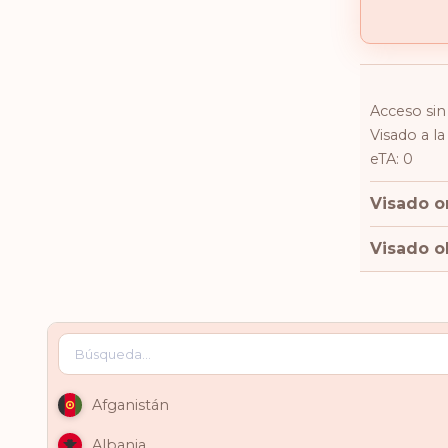
Acceso sin 
Visado a la
eTA: 0
Visado on
Visado ob
Afganistán
Albania