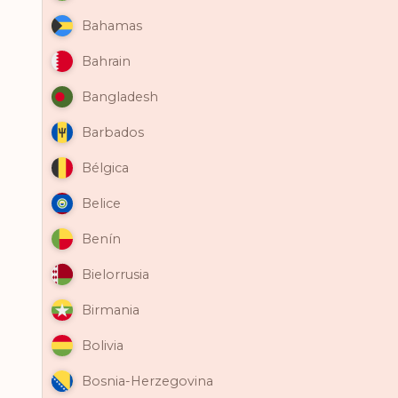
Bahamas
Bahrain
Bangladesh
Barbados
Bélgica
Belice
Benín
Bielorrusia
Birmania
Bolivia
Bosnia-Herzegovina