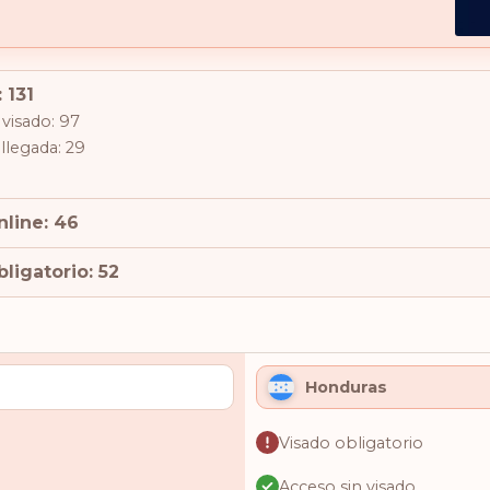
 131
 visado: 97
 llegada: 29
nline: 46
ligatorio: 52
Honduras
Visado obligatorio
Acceso sin visado