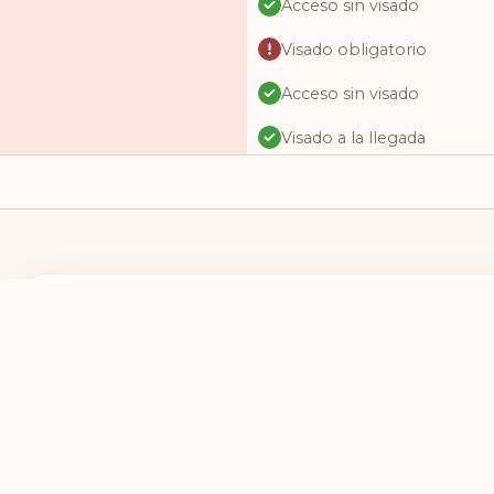
Acceso sin visado
Visado obligatorio
Acceso sin visado
Visado a la llegada
Acceso sin visado
Acceso sin visado
Visado a la llegada
Acceso sin visado
TENGO UN PASAPORTE DE
DESEO VIAJAR
Acceso sin visado
SELECCIONES UN PAÍS
SELECCIONE
Visado obligatorio
Acceso sin visado
Acceso sin visado