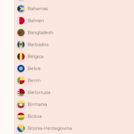
Bahamas
Bahrain
Bangladesh
Barbados
Bélgica
Belice
Benín
Bielorrusia
Birmania
Bolivia
Bosnia-Herzegovina