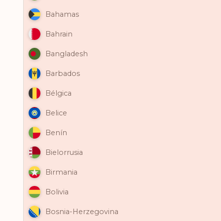
Bahamas
Bahrain
Bangladesh
Barbados
Bélgica
Belice
Benín
Bielorrusia
Birmania
Bolivia
Bosnia-Herzegovina