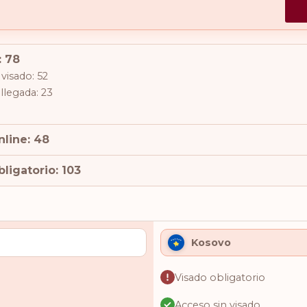
: 78
visado: 52
 llegada: 23
nline: 48
ligatorio: 103
Kosovo
Visado obligatorio
Acceso sin visado