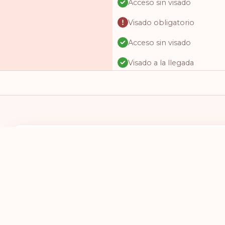
Acceso sin visado
Visado obligatorio
Acceso sin visado
Visado a la llegada
Acceso sin visado
Acceso sin visado
Visado online
Visado online
TENGO UN PASAPORTE DE
DESEO VIAJAR
Acceso sin visado
SELECCIONES UN PAÍS
SELECCIONE
Visado obligatorio
Acceso sin visado
Acceso sin visado