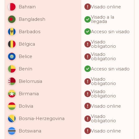
Visado online
Bahrain
Visado a la
Bangladesh
llegada
Acceso sin visado
Barbados
Visado
Bélgica
obligatorio
Visado
Belice
obligatorio
Acceso sin visado
Benín
Visado
Bielorrusia
obligatorio
Visado
Birmania
obligatorio
Visado online
Bolivia
Visado
Bosnia-Herzegovina
obligatorio
Visado online
Botswana