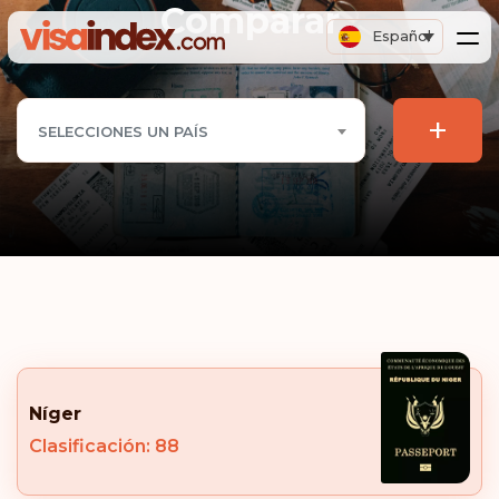
Comparar
Español
+
SELECCIONES UN PAÍS
Níger
Clasificación: 88