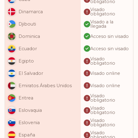
obligatorio
Visado
Dinamarca
obligatorio
Visado a la
Djibouti
llegada
Acceso sin visado
Dominica
Acceso sin visado
Ecuador
Visado
Egipto
obligatorio
Visado online
El Salvador
Visado online
Emiratos Árabes Unidos
Visado
Eritrea
obligatorio
Visado
Eslovaquia
obligatorio
Visado
Eslovenia
obligatorio
Visado
España
obligatorio