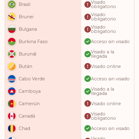
Visado
Brasil
obligatorio
Visado
Brunei
obligatorio
Visado
Bulgaria
obligatorio
Acceso sin visado
Burkina Faso
Visado a la
Burundi
llegada
Visado online
Bután
Acceso sin visado
Cabo Verde
Visado a la
Camboya
llegada
Visado online
Camerún
Visado
Canadá
obligatorio
Acceso sin visado
Chad
Visado