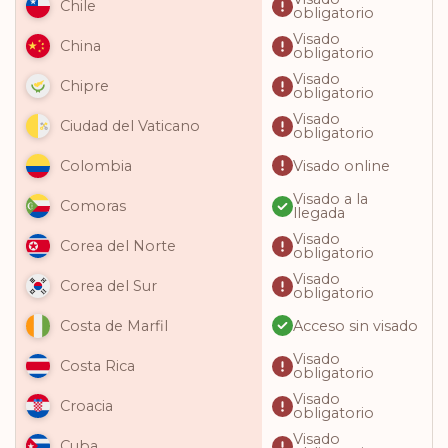
Chile
obligatorio
Visado
China
obligatorio
Visado
Chipre
obligatorio
Visado
Ciudad del Vaticano
obligatorio
Visado online
Colombia
Visado a la
Comoras
llegada
Visado
Corea del Norte
obligatorio
Visado
Corea del Sur
obligatorio
Acceso sin visado
Costa de Marfil
Visado
Costa Rica
obligatorio
Visado
Croacia
obligatorio
Visado
Cuba