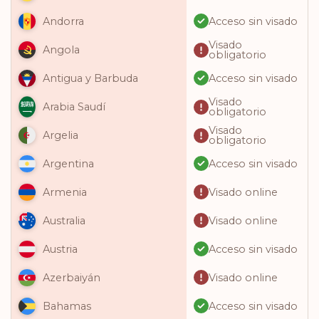
Acceso sin visado
Andorra
Visado
Angola
obligatorio
Acceso sin visado
Antigua y Barbuda
Visado
Arabia Saudí
obligatorio
Visado
Argelia
obligatorio
Acceso sin visado
Argentina
Visado online
Armenia
Visado online
Australia
Acceso sin visado
Austria
Visado online
Azerbaiyán
Acceso sin visado
Bahamas