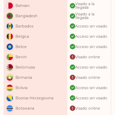
Visado a la
Bahrain
llegada
Visado a la
Bangladesh
llegada
Acceso sin visado
Barbados
Acceso sin visado
Bélgica
Acceso sin visado
Belice
Visado online
Benín
Acceso sin visado
Bielorrusia
Visado online
Birmania
Acceso sin visado
Bolivia
Acceso sin visado
Bosnia-Herzegovina
Visado online
Botswana