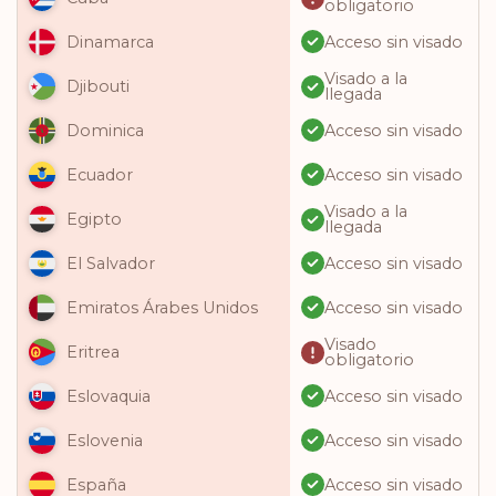
obligatorio
Acceso sin visado
Dinamarca
Visado a la
Djibouti
llegada
Acceso sin visado
Dominica
Acceso sin visado
Ecuador
Visado a la
Egipto
llegada
Acceso sin visado
El Salvador
Acceso sin visado
Emiratos Árabes Unidos
Visado
Eritrea
obligatorio
Acceso sin visado
Eslovaquia
Acceso sin visado
Eslovenia
Acceso sin visado
España