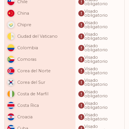
Chile
obligatorio
Visado
China
obligatorio
Visado
Chipre
obligatorio
Visado
Ciudad del Vaticano
obligatorio
Visado
Colombia
obligatorio
Visado
Comoras
obligatorio
Visado
Corea del Norte
obligatorio
Visado
Corea del Sur
obligatorio
Visado
Costa de Marfil
obligatorio
Visado
Costa Rica
obligatorio
Visado
Croacia
obligatorio
Visado
Cuba