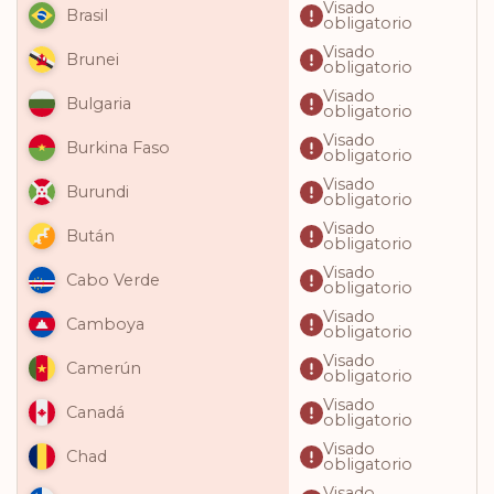
Visado
Brasil
obligatorio
Visado
Brunei
obligatorio
Visado
Bulgaria
obligatorio
Visado
Burkina Faso
obligatorio
Visado
Burundi
obligatorio
Visado
Bután
obligatorio
Visado
Cabo Verde
obligatorio
Visado
Camboya
obligatorio
Visado
Camerún
obligatorio
Visado
Canadá
obligatorio
Visado
Chad
obligatorio
Visado