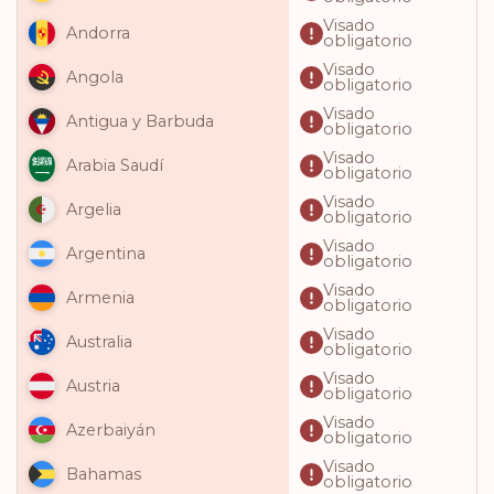
Visado
Andorra
obligatorio
Visado
Angola
obligatorio
Visado
Antigua y Barbuda
obligatorio
Visado
Arabia Saudí
obligatorio
Visado
Argelia
obligatorio
Visado
Argentina
obligatorio
Visado
Armenia
obligatorio
Visado
Australia
obligatorio
Visado
Austria
obligatorio
Visado
Azerbaiyán
obligatorio
Visado
Bahamas
obligatorio