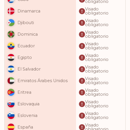
obligatorio
Visado
Dinamarca
obligatorio
Visado
Djibouti
obligatorio
Visado
Dominica
obligatorio
Visado
Ecuador
obligatorio
Visado
Egipto
obligatorio
Visado
El Salvador
obligatorio
Visado
Emiratos Árabes Unidos
obligatorio
Visado
Eritrea
obligatorio
Visado
Eslovaquia
obligatorio
Visado
Eslovenia
obligatorio
Visado
España
obligatorio