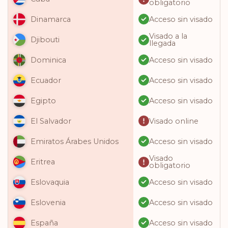
obligatorio
Acceso sin visado
Dinamarca
Visado a la
Djibouti
llegada
Acceso sin visado
Dominica
Acceso sin visado
Ecuador
Acceso sin visado
Egipto
Visado online
El Salvador
Acceso sin visado
Emiratos Árabes Unidos
Visado
Eritrea
obligatorio
Acceso sin visado
Eslovaquia
Acceso sin visado
Eslovenia
Acceso sin visado
España