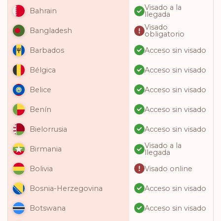
Visado a la
Bahrain
llegada
Visado
Bangladesh
obligatorio
Acceso sin visado
Barbados
Acceso sin visado
Bélgica
Acceso sin visado
Belice
Acceso sin visado
Benín
Acceso sin visado
Bielorrusia
Visado a la
Birmania
llegada
Visado online
Bolivia
Acceso sin visado
Bosnia-Herzegovina
Acceso sin visado
Botswana