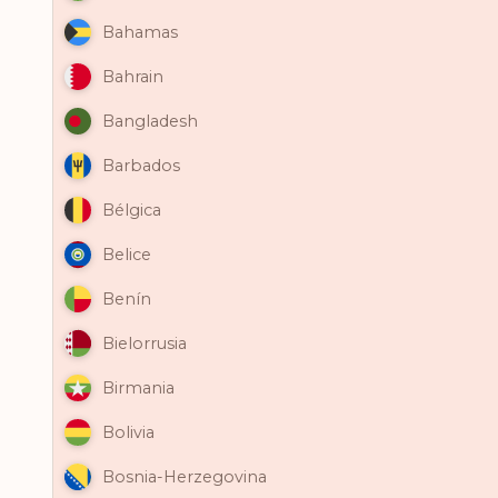
Bahamas
Bahrain
Bangladesh
Barbados
Bélgica
Belice
Benín
Bielorrusia
Birmania
Bolivia
Bosnia-Herzegovina