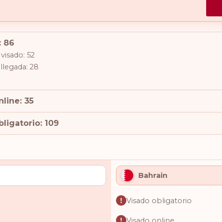
: 86
visado: 52
 llegada: 28
line: 35
ligatorio: 109
Bahrain
Visado obligatorio
Visado online