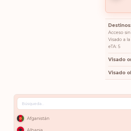
Destinos
Acceso sin 
Visado a la
eTA: 5
Visado on
Visado ob
Afganistán
Albania