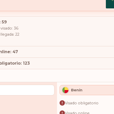
: 59
 visado: 36
 llegada: 22
nline: 47
ligatorio: 123
Benín
Visado obligatorio
Visado online