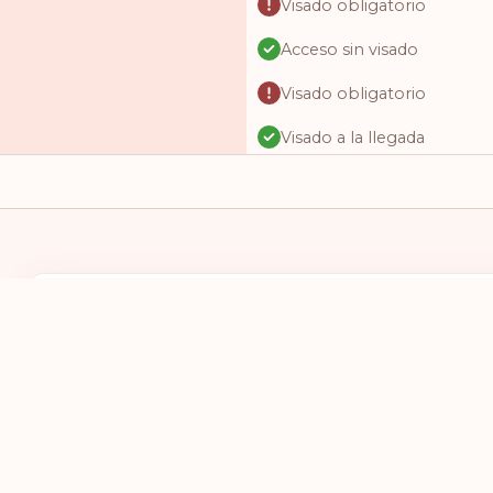
Visado obligatorio
Acceso sin visado
Visado obligatorio
Visado a la llegada
Acceso sin visado
Acceso sin visado
Visado obligatorio
Visado online
TENGO UN PASAPORTE DE
DESEO VIAJAR
Visado online
SELECCIONES UN PAÍS
SELECCIONE
Visado obligatorio
Visado obligatorio
Visado obligatorio