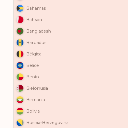
Bahamas
Bahrain
Bangladesh
Barbados
Bélgica
Belice
Benín
Bielorrusia
Birmania
Bolivia
Bosnia-Herzegovina